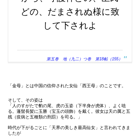
どの、だまされぬ様に致
して下されよ
第五巻 地（九二）つ巻 第18帖（155）
「金母」とは中国の信仰された女仙「西王母」のことです。
そして、その姿は
「人のすがたで豹の尾、虎の玉姿（下半身が虎体）、よく唸
る。蓬髻長髪に玉勝（宝玉の頭飾）を戴く。彼女は天の厲と五
残（疫病と五種類の刑罰）を司る。」
時代が下がるごとに「天界の美しき最高仙女」と言われてきま
したが