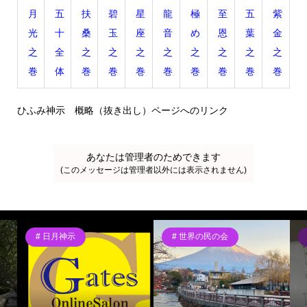
月
五
扶
碧
星
龍
極
至
五
紫
光
十
桑
玉
座
音
め
恩
葉
金
之
全
之
之
之
之
之
之
之
之
巻
体
巻
巻
巻
巻
巻
巻
巻
巻
ひふみ神示 概略（抜き出し）ページへのリンク
あなたは管理者のためできます
(このメッセージは管理者以外には表示されません)
日月神示
世界の民の会