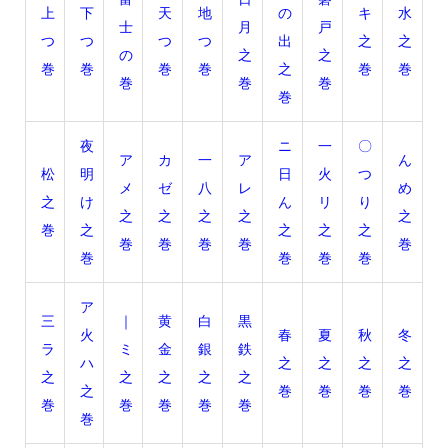
上
下
天
地
の
キ
水
士
月
戸
つ
つ
つ
つ
出
之
之
の
之
之
巻
巻
巻
巻
之
巻
巻
巻
巻
巻
巻
夜
ニ
一
〇
ア
カ
一
ア
ん
松
明
日
火
つ
メ
ゼ
八
レ
め
之
け
ん
リ
り
之
之
之
之
之
巻
之
之
之
之
巻
巻
巻
巻
巻
巻
巻
巻
巻
ア
三
｜
黄
白
黒
火
春
夏
秋
冬
ラ
ミ
金
銀
鉄
ハ
之
之
之
之
之
之
之
之
之
之
巻
巻
巻
巻
巻
巻
巻
巻
巻
巻