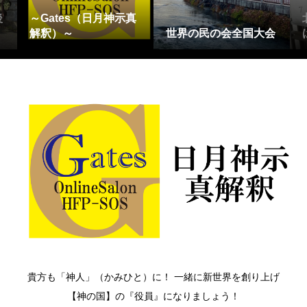
後
～Gates（日月神示真
解釈）～
世界の民の会全国大会
貴方も「神人」（かみひと）に！ 一緒に新世界を創り上げ
【神の国】の『役員』になりましょう！