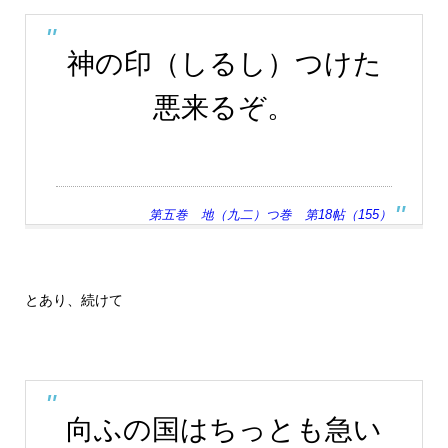
神の印（しるし）つけた
悪来るぞ。
第五巻 地（九二）つ巻 第18帖（155）
とあり、続けて
向ふの国はちっとも急い