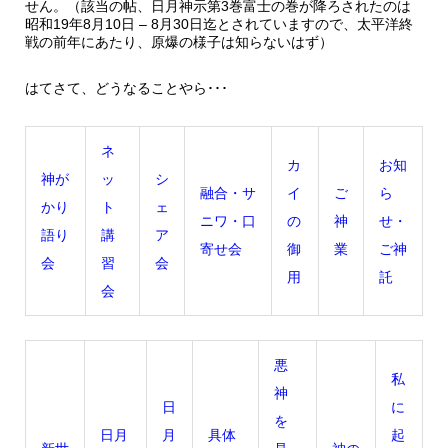
せん。（該当の帖、日月神示第3巻富士の巻が降ろされたのは
昭和19年8月10日 – 8月30日迄とされていますので、太平洋終
戦の前年にあたり、原爆の様子は知らないはず）
はてさて、どうなることやら･･･
ネ
カ
お知
神が
ッ
シ
融合・サ
イ
ご
ら
かり
ト
ェ
ニワ・口
の
神
せ・
語り
講
ア
寄せ会
御
業
ご神
会
習
会
用
託
会
悪
私
神
日
に
を
日月
月
具体
起