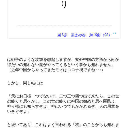
り
第3巻 富士の巻 第16帖（96）
は戦争のような攻撃を想起しますが、案外中国の方角から何か
得たいの知れない魔がやってくるという事かも知れません。
（近年中国からやってきたモノはコロナ禍ですね･･･）
しかし、同じ帖には
「天にお日様一つでないぞ、二つ三つ四つ出て来たら、この世
の終りと思へかし、この世の終りは神国の始めと思へ臣民よ、
神々様にも知らすぞよ、神はいつでもかかれるぞ、人の用意を
いそぐぞよ」
と続いてあり、これはよく言われる「核」のことからも知れま