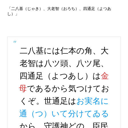
「二八基（じゃき）、大老智（おろち）、四通足（よつあ
し）」
二八基には仁本の角、大
老智は八ツ頭、八ツ尾、
四通足（よつあし）は
金
母
であるから気つけてお
くぞ。世通足は
お実名に
通（つ）いて分けてゐる
から、守護神どの、臣民