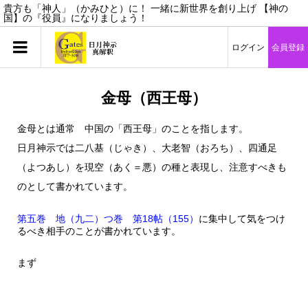
貴方も「神人」（かみひと）に！ 一緒に新世界を創り上げ 【神の
国】の『役員』になりましょう！
ログイン
会員登録
金母（西王母）
金母とは通常 中国の「西王母」のことを指します。
日月神示では二八基（じゃき）、大老智（おろち）、四通足
（よつあし）を現空（あく＝悪）の種と表現し、注意すべきも
のとして書かれています。
第五巻 地（九二）つ巻 第18帖（155）
に集中して気をつけ
るべき相手のことが書かれています。
まず