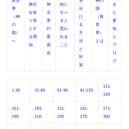
新世
見
神の
神示
神
的に
き
界
分
国
を依
示
すべ
た
（神
け
（新
り所
実
きと
変
の
る
世
とす
行
思わ
化
国）
方
界）
る理
委
れる
と
へ
法
とは
由
員
こと
ブ
と
会
ロ
対
グ
策
121-
1-30
31-60
61-90
91-120
150
151-
181-
211-
241-
271-
180
210
240
270
300