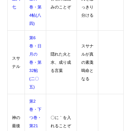
七
巻・第
みのことぞ
っきり
4帖(八
分ける
四)
第6
巻・日
スサナ
月の
隠れた火と
ルが真
スサ
巻・第
水、成り成
の素戔
ナル
32帖
る言葉
嗚命と
(二〇
なる
五)
第2
巻・下
神の
つ巻・
〇に｀を入
最後
第21
れることぞ