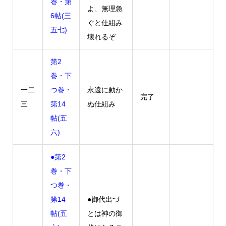
巻・第
よ、無理急
6帖(三
ぐと仕組み
五七)
壊れるぞ
第2
巻・下
一二
つ巻・
永遠に動か
完了
三
第14
ぬ仕組み
帖(五
六)
●第2
巻・下
つ巻・
第14
●御代出づ
帖(五
とは神の御