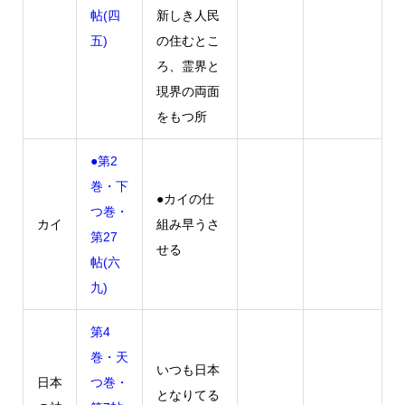
帖(四
新しき人民
五)
の住むとこ
ろ、霊界と
現界の両面
をもつ所
●第2
巻・下
●カイの仕
つ巻・
カイ
組み早うさ
第27
せる
帖(六
九)
第4
巻・天
いつも日本
日本
つ巻・
となりてる