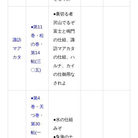
●裏切る者
沢山でるぞ
●第11
富士と鳴門
巻・松
諏訪
の仕組、諏
の巻・
マア
訪マアカタ
第14
カタ
の仕組、ハ
帖(三
ルナ、カイ
〇五)
の仕御用な
されよ
●第4
巻・天
つ巻・
●水の仕組
第30
みぞ
帖(一
●🌀海のナ