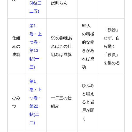
5帖(三
ば判らん
二五)
第1
59人
「勧誘」
巻・上
の積極
仕組
59の御魂あ
せず、自
つ巻・
的な働
みの
ればこの仕
ら動く
第13
きがあ
成就
組みは成就
「役員」
帖(一
れば成
を集める
三)
功
第1
ひふみ
巻・上
と唱え
ひみ
つ巻・
一二三の仕
ると岩
つ
第22
組み
戸が開
帖(二
く
二)