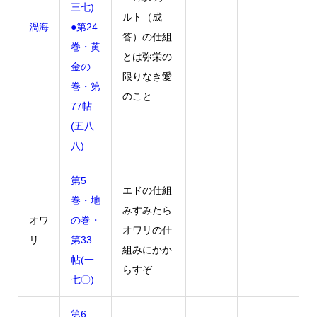
三七)
ルト（成
渦海
●第24
答）の仕組
巻・黄
とは弥栄の
金の
限りなき愛
巻・第
のこと
77帖
(五八
八)
第5
エドの仕組
巻・地
みすみたら
オワ
の巻・
オワリの仕
リ
第33
組みにかか
帖(一
らすぞ
七〇)
第6