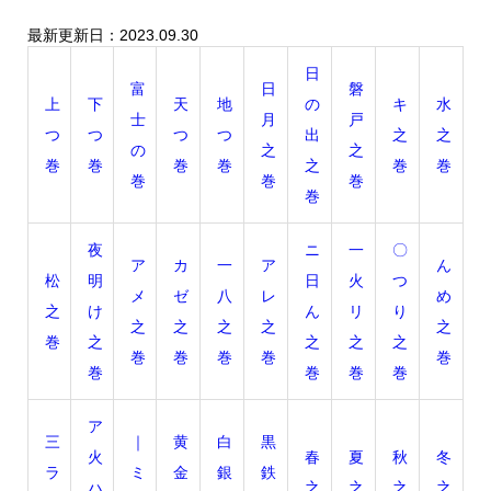
最新更新日：2023.09.30
日
富
日
磐
上
下
天
地
の
キ
水
士
月
戸
つ
つ
つ
つ
出
之
之
の
之
之
巻
巻
巻
巻
之
巻
巻
巻
巻
巻
巻
夜
ニ
一
〇
ア
カ
一
ア
ん
松
明
日
火
つ
メ
ゼ
八
レ
め
之
け
ん
リ
り
之
之
之
之
之
巻
之
之
之
之
巻
巻
巻
巻
巻
巻
巻
巻
巻
ア
三
｜
黄
白
黒
火
春
夏
秋
冬
ラ
ミ
金
銀
鉄
ハ
之
之
之
之