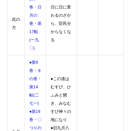
巻・日
日に日に変
月の
わるのざか
此の
巻・第
ら、臣民分
方
17帖
からなくな
(一九
る
〇)
●第9
巻・キ
の巻・
●この道は
第14
むすび、ひ
帖(二
ふみと開
七一)
き、みなむ
●第19
すび神々の
巻・〇
地になり
つりの
●旧九月八