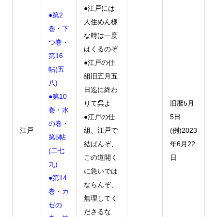
●江戸には
●第2
人住めん様
巻・下
な時は一度
つ巻・
はくるのぞ
第16
●江戸の仕
帖(五
組旧五月五
八)
日迄に終わ
●第10
りて呉よ
旧暦5月
巻・水
●江戸の仕
5日
の巻・
江戸
組、江戸で
(例)2023
第5帖
結ばんぞ、
年6月22
(二七
この道開く
日
九)
に急いでは
●第14
ならんぞ、
巻・カ
無理してく
ゼの
ださるな