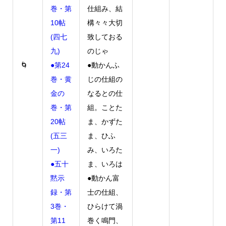
巻・第
仕組み、結
10帖
構々々大切
(四七
致しておる
九)
のじゃ
🌀
●第24
●動かんふ
巻・黄
じの仕組の
金の
なるとの仕
巻・第
組。ことた
20帖
ま、かずた
(五三
ま、ひふ
一)
み、いろた
●五十
ま、いろは
黙示
●動かん富
録・第
士の仕組、
3巻・
ひらけて渦
第11
巻く鳴門、