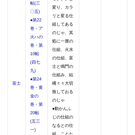
帖(三
変り、カラ
〇五)
リと変る仕
●第22
組してある
巻・ア
のじゃ、其
火ハの
処に一厘の
巻・第
仕組、火水
10帖
の仕組、富
(四七
士と鳴門の
九)
仕組み、結
●第24
富士
構々々大切
巻・黄
致しておる
金の
のじゃ
巻・第
●動かんふ
20帖
じの仕組の
(五三
なるとの仕
一)
組。ことた