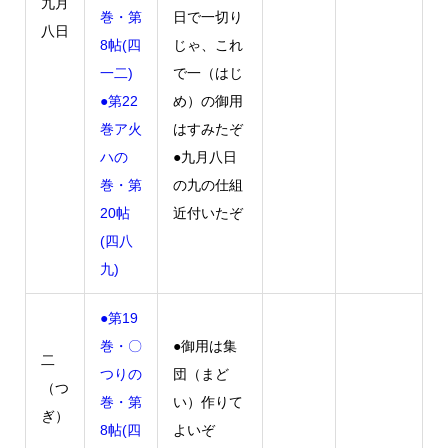
九月
巻・第
日で一切り
八日
8帖(四
じゃ、これ
一二)
で一（はじ
●第22
め）の御用
巻ア火
はすみたぞ
ハの
●九月八日
巻・第
の九の仕組
20帖
近付いたぞ
(四八
九)
●第19
巻・〇
●御用は集
二
つりの
団（まど
（つ
巻・第
い）作りて
ぎ）
8帖(四
よいぞ