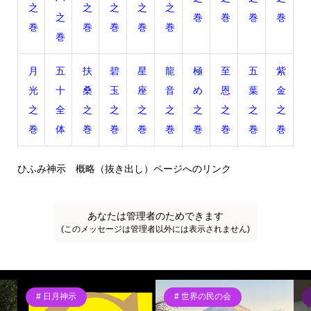
之
之
之
之
之
之
巻
巻
巻
巻
巻
巻
巻
巻
巻
巻
月
五
扶
碧
星
龍
極
至
五
紫
光
十
桑
玉
座
音
め
恩
葉
金
之
全
之
之
之
之
之
之
之
之
巻
体
巻
巻
巻
巻
巻
巻
巻
巻
ひふみ神示 概略（抜き出し）ページへのリンク
あなたは管理者のためできます
(このメッセージは管理者以外には表示されません)
日月神示
世界の民の会