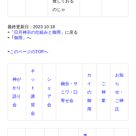
致しておる
のじゃ
最終更新日：2023.10.18
⇨「
日月神示の仕組みと御用
」に戻る
⇨「
御用
」へ
⇨
このページのTOPへ
ネ
カ
お知
神が
ッ
シ
融合・サ
イ
ご
ら
かり
ト
ェ
ニワ・口
の
神
せ・
語り
講
ア
寄せ会
御
業
ご神
会
習
会
用
託
会
悪