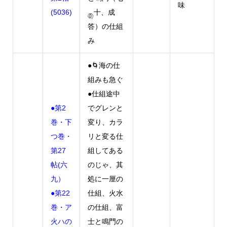
味
(5036)
十、成
答）の仕組
み
●🌀海の仕
組みも急ぐ
●仕組途中
●第2
でグレンと
巻・下
変り、カラ
つ巻・
リと変る仕
第27
組してある
帖(六
のじゃ、其
九）
処に一厘の
●第22
仕組、火水
巻・ア
の仕組、富
火ハの
士と鳴門の