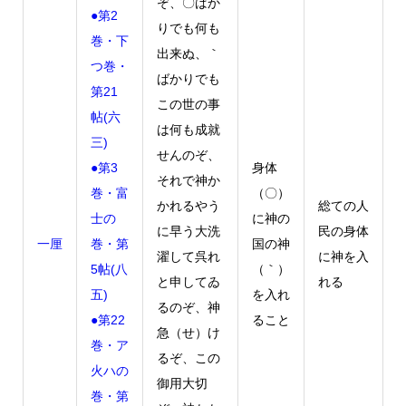
ぞ、〇ばか
●第2
りでも何も
巻・下
出来ぬ、｀
つ巻・
ばかりでも
第21
この世の事
帖(六
は何も成就
三)
せんのぞ、
●第3
身体
それで神か
巻・富
（〇）
かれるやう
総ての人
士の
に神の
に早う大洗
民の身体
一厘
巻・第
国の神
濯して呉れ
に神を入
5帖(八
（｀）
と申してゐ
れる
五)
を入れ
るのぞ、神
●第22
ること
急（せ）け
巻・ア
るぞ、この
火ハの
御用大切
巻・第