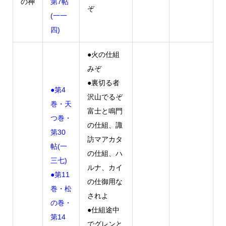
の神
第7帖
ぞ
(一一
四)
●火の仕組
みぞ
●裏切る者
●第4
沢山でるぞ
巻・天
富士と鳴門
つ巻・
の仕組、諏
第30
訪マアカタ
帖(一
の仕組、ハ
三七)
ルナ、カイ
●第11
の仕御用な
巻・松
されよ
の巻・
●仕組途中
第14
でグレンと