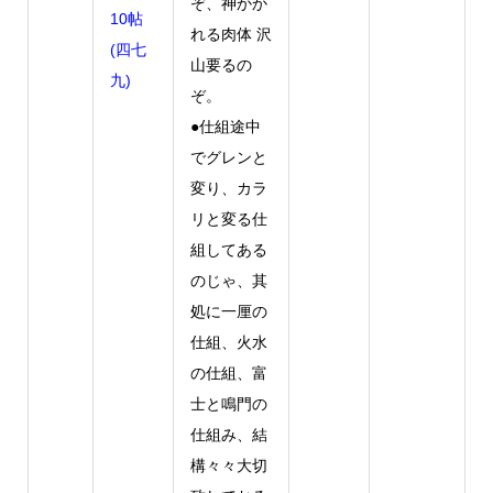
ぞ、神かか
10帖
れる肉体 沢
(四七
山要るの
九)
ぞ。
●仕組途中
でグレンと
変り、カラ
リと変る仕
組してある
のじゃ、其
処に一厘の
仕組、火水
の仕組、富
士と鳴門の
仕組み、結
構々々大切