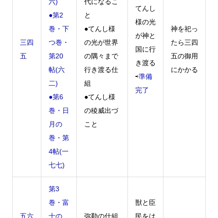
六)
代になるこ
てんし
●第2
と
様の光
巻・下
●てんし様
神を祀っ
が神と
三四
つ巻・
の光が世界
たら三四
国に行
五
第20
の隅々まで
五の御用
き渡る
帖(六
行き渡る仕
にかかる
⇨
準備
二)
組
完了
●第6
●てんし様
巻・日
の稜威出づ
月の
こと
巻・第
4帖(一
七七)
第3
巻・富
獣と臣
五六
士の
弥勒の仕組
民をは