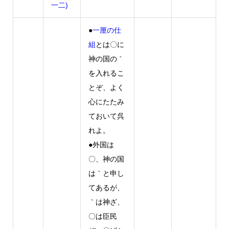
一二)
●
一厘の仕
組
とは〇に
神の国の｀
を入れるこ
とぞ、よく
心にたたみ
ておいて呉
れよ。
●外国は
〇、神の国
は｀と申し
てあるが、
｀は神ざ、
〇は臣民