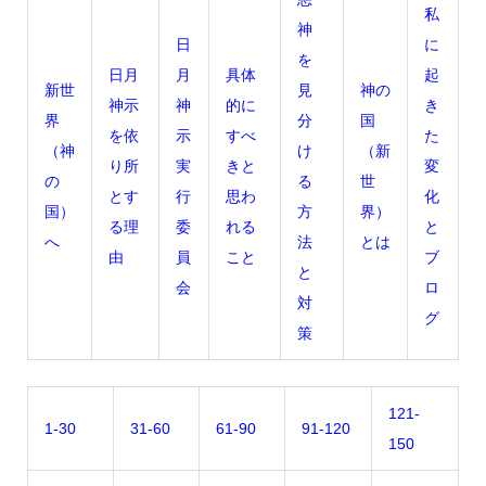
私
神
日
に
を
日月
月
具体
起
新世
見
神の
神示
神
的に
き
界
分
国
を依
示
すべ
た
（神
け
（新
り所
実
きと
変
の
る
世
とす
行
思わ
化
国）
方
界）
る理
委
れる
と
へ
法
とは
由
員
こと
ブ
と
会
ロ
対
グ
策
121-
1-30
31-60
61-90
91-120
150