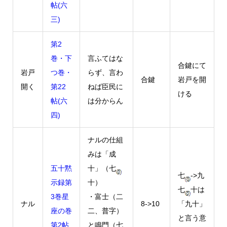
帖(六
三)
第2
巻・下
言ふてはな
合鍵にて
岩戸
つ巻・
らず、言わ
合鍵
岩戸を開
開く
第22
ねば臣民に
ける
帖(六
は分からん
四)
ナルの仕組
みは「成
五十黙
十」（七
七
->九
示録第
十）
七
十は
3巻星
・富士（二
ナル
8->10
「九十」
座の巻
二、普字）
と言う意
第2帖
と鳴門（七