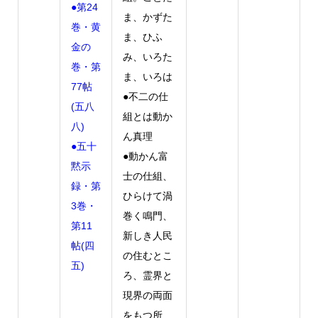
●第24
ま、かずた
巻・黄
ま、ひふ
金の
み、いろた
巻・第
ま、いろは
77帖
●不二の仕
(五八
組とは動か
八)
ん真理
●五十
●動かん富
黙示
士の仕組、
録・第
ひらけて渦
3巻・
巻く鳴門、
第11
新しき人民
帖(四
の住むとこ
五)
ろ、霊界と
現界の両面
をもつ所