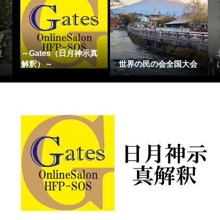
後
～Gates（日月神示真
解釈）～
世界の民の会全国大会