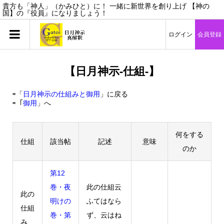
貴方も「神人」（かみひと）に！ 一緒に新世界を創り上げ 【神の
国】の『役員』になりましょう！
ログイン
会員登録
【日月神示-仕組-】
⇨「
日月神示の仕組みと御用
」に戻る
⇨「
御用
」へ
何をする
仕組
該当帖
記述
意味
のか
第12
巻・夜
此の仕組云
此の
明けの
ふてはなら
仕組
巻・第
ず、云はね
み