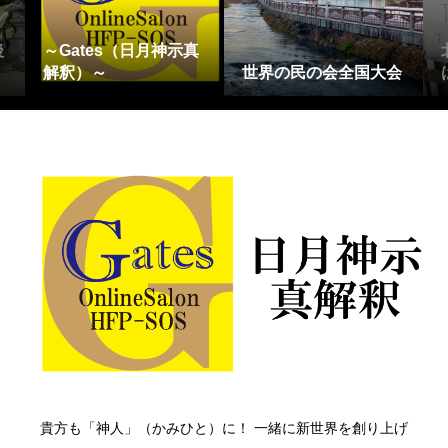
後
～Gates（日月神示真
解釈）～
世界の民の会全国大会
貴方も「神人」（かみひと）に！ 一緒に新世界を創り上げ