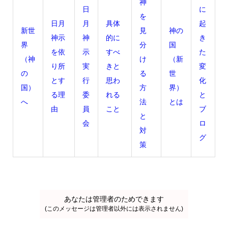
神
日
に
を
日月
月
具体
起
新世
見
神の
神示
神
的に
き
界
分
国
を依
示
すべ
た
（神
け
（新
り所
実
きと
変
の
る
世
とす
行
思わ
化
国）
方
界）
る理
委
れる
と
へ
法
とは
由
員
こと
ブ
と
会
ロ
対
グ
策
あなたは管理者のためできます
(このメッセージは管理者以外には表示されません)