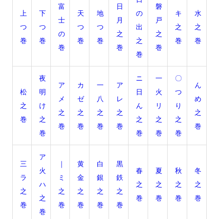
富
日
磐
上
下
天
地
の
キ
水
士
月
戸
つ
つ
つ
つ
出
之
之
の
之
之
巻
巻
巻
巻
之
巻
巻
巻
巻
巻
巻
夜
ニ
一
〇
ア
カ
一
ア
ん
松
明
日
火
つ
メ
ゼ
八
レ
め
之
け
ん
リ
り
之
之
之
之
之
巻
之
之
之
之
巻
巻
巻
巻
巻
巻
巻
巻
巻
ア
三
｜
黄
白
黒
火
春
夏
秋
冬
ラ
ミ
金
銀
鉄
ハ
之
之
之
之
之
之
之
之
之
之
巻
巻
巻
巻
巻
巻
巻
巻
巻
巻