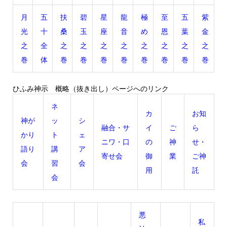
月
五
扶
碧
星
龍
極
至
五
紫
光
十
桑
玉
座
音
め
恩
葉
金
之
全
之
之
之
之
之
之
之
之
巻
体
巻
巻
巻
巻
巻
巻
巻
巻
ひふみ神示 概略（抜き出し）ページへのリンク
ネ
カ
お知
神が
ッ
シ
融合・サ
イ
ご
ら
かり
ト
ェ
ニワ・口
の
神
せ・
語り
講
ア
寄せ会
御
業
ご神
会
習
会
用
託
会
悪
私