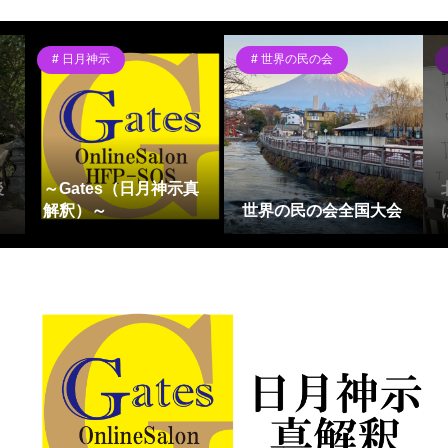
日月神示
世界の民の会
後
～Gates（日月神示真
解釈）～
世界の民の会全国大会